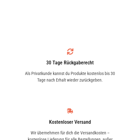
AEON
AIWAYS
AIXAM
ALFA ROMEO
30 Tage Rückgaberecht
ALPINA
ALPINE
Als Privatkunde kannst du Produkte kostenlos bis 30
Tage nach Erhalt wieder zurückgeben.
AMC
APRILIA
Kostenloser Versand
Wir übernehmen für dich die Versandkosten –
kostenlose Lieferung für alle Bestellungen, außer