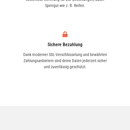
ARO
ARTEGA
Sperrgut wie z. B. Reifen.
ASIA MOTORS
ASIAWING
Sichere Bezahlung
Dank moderner SSL-Verschlüsselung und bewährten
Zahlungsanbietern sind deine Daten jederzeit sicher
und zuverlässig geschützt.
ASTON MARTIN
ATALA
AUSTIN
AUSTIN-HEALEY