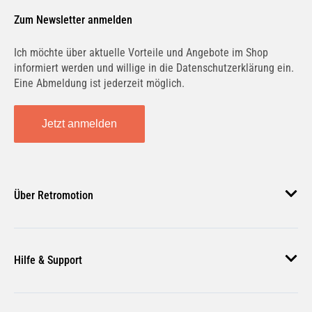
AUTO UNION
AUTOBIANCHI
Zum Newsletter anmelden
Ich möchte über aktuelle Vorteile und Angebote im Shop
informiert werden und willige in die Datenschutzerklärung ein.
Eine Abmeldung ist jederzeit möglich.
BAIC
BAOTIAN
Jetzt anmelden
BARKAS
BEDFORD
Über Retromotion
Über uns
BENELLI
BENTLEY
Hilfe & Support
Unsere Jobs
Magazin
Häufige Fragen