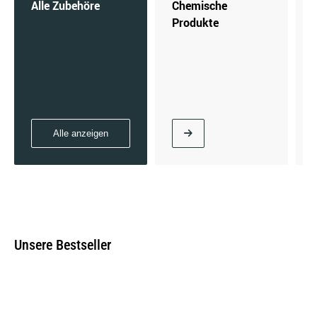
Alle Zubehöre
Chemische
Produkte
RENAULT
VW
Alle anzeigen
ABARTH
AC
ADIVA
ADLY
Unsere Bestseller