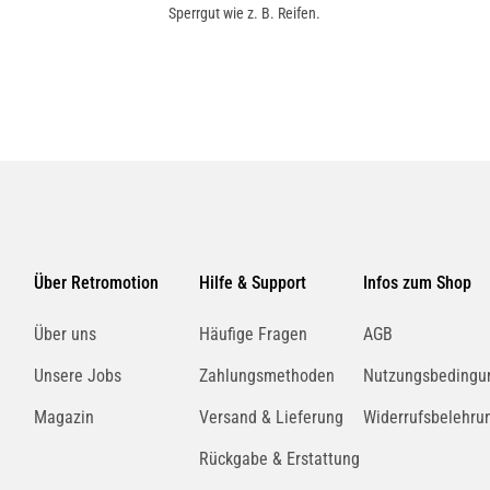
Sperrgut wie z. B. Reifen.
DAELIM
DAEWOO
DERBI
DFSK
Über Retromotion
Hilfe & Support
Infos zum Shop
DUCATI
E.GO
Über uns
Häufige Fragen
AGB
Unsere Jobs
Zahlungsmethoden
Nutzungsbedingu
Magazin
Versand & Lieferung
Widerrufsbelehru
FERRARI
FISKER
Rückgabe & Erstattung