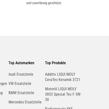
und zuverlässig geschützt.
DAF
DAIHATSU
DONGFENG
DODGE
XIAOKANG
Top Automarken
Top Produkte
ELARIS
ETON
Audi Ersatzteile
Additiv LIQUI MOLY
CeraTec Keramik 3721
ngen
VW Ersatzteile
Motoröl LIQUI MOLY
ng
BMW Ersatzteile
3853 Special Tec F 5W-
30
FORD AUSTRALIA
FORD USA
Mercedes Ersatzteile
Radlagersatz SKF