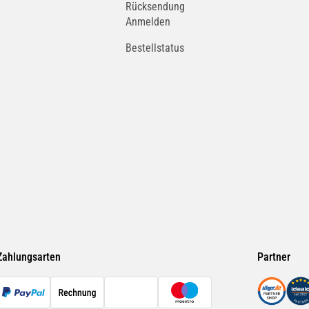
Rücksendung
Anmelden
Bestellstatus
GALLOPER
GASGAS
GERMAN E CARS
GILERA
HARLEY-DAVIDSON
HERCULES
Zahlungsarten
Partner
HUMMER
HUSABERG