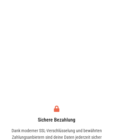
BIMOTA
BITTER
BUELL
BUGATTI
CATERHAM
CCM
Sichere Bezahlung
CITROËN
CPI
Dank moderner SSL-Verschlüsselung und bewährten
Zahlungsanbietern sind deine Daten jederzeit sicher