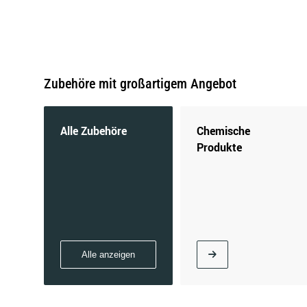
ADIVA
ADLY
Zubehöre mit großartigem Angebot
ALPINA
ALPINE
Alle Zubehöre
Chemische
Produkte
ASIA MOTORS
ASIAWING
Alle anzeigen
AUTO UNION
AUTOBIANCHI