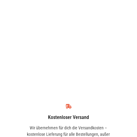
BERTONE
BETA
BRILLIANCE
BRIXTON
CADILLAC
CAGIVA
Kostenloser Versand
CHEVROLET
CHRYSLER
Wir übernehmen für dich die Versandkosten –
kostenlose Lieferung für alle Bestellungen, außer