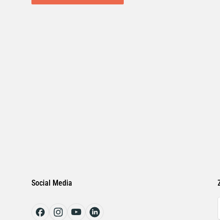
FORTHING
FSO
GENERIC
GENESIS
GOUPIL
GREAT WALL
Social Media
HONGQI
HOREX