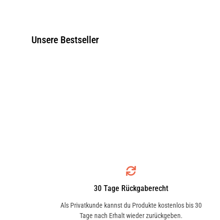
BENELLI
BENTLEY
Unsere Bestseller
BMC
BORGWARD
BUICK
BYD
30 Tage Rückgaberecht
CF MOTO
CHERY
Als Privatkunde kannst du Produkte kostenlos bis 30
Tage nach Erhalt wieder zurückgeben.