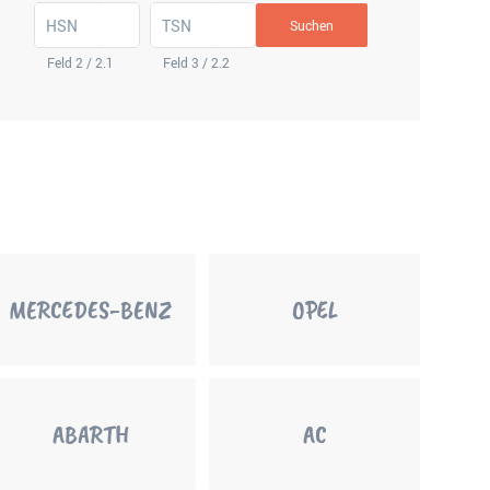
HSN
TSN
Suchen
Feld 2 / 2.1
Feld 3 / 2.2
MERCEDES-BENZ
OPEL
ABARTH
AC