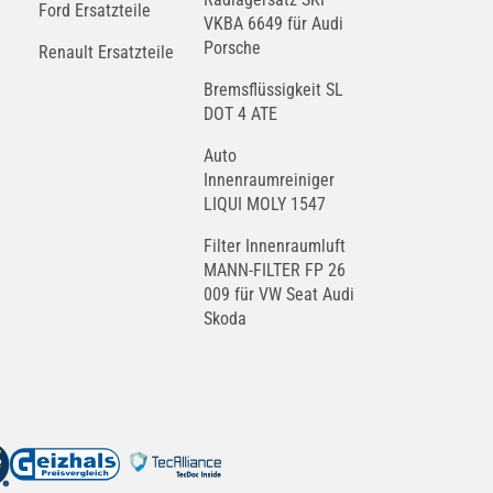
Ford Ersatzteile
VKBA 6649 für Audi
Porsche
Renault Ersatzteile
GAZ
Bremsflüssigkeit SL
GEELY
DOT 4 ATE
Auto
Innenraumreiniger
LIQUI MOLY 1547
GLAS
GMC
Filter Innenraumluft
MANN-FILTER FP 26
009 für VW Seat Audi
Skoda
HMRacing
HONDA
HUSQVARNA
HYOSUNG