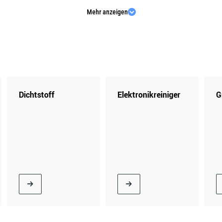
Mehr anzeigen
AEON
AIWAYS
AMC
APRILIA
Dichtstoff
Elektronikreiniger
G
ASTON MARTIN
ATALA
BAIC
BAOTIAN