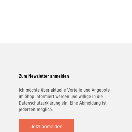
CUPRA
DACIA
DAIMLER
DE LOREAN
Zum Newsletter anmelden
DR
DS
Ich möchte über aktuelle Vorteile und Angebote
im Shop informiert werden und willige in die
Datenschutzerklärung ein. Eine Abmeldung ist
jederzeit möglich.
F.B MONDIAL
FANTIC
Jetzt anmelden