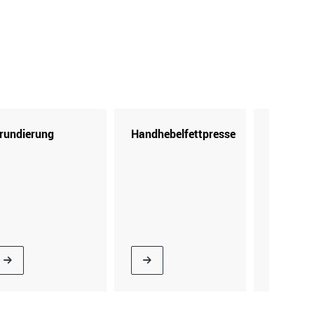
AIXAM
ALFA ROMEO
ARO
ARTEGA
rundierung
Handhebelfettpresse
Kartusc
AUSTIN
AUSTIN-HEALEY
BARKAS
BEDFORD