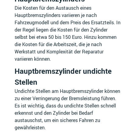
Die Kosten für den Austausch eines
F.B MONDIAL
FANTIC
Hauptbremszylinders variieren je nach
Fahrzeugmodell und dem Preis des Ersatzteils. In
der Regel liegen die Kosten für den Zylinder
selbst bei etwa 50 bis 150 Euro. Hinzu kommen
die Kosten für die Arbeitszeit, die je nach
FERRARI
FISKER
Werkstatt und Komplexität der Reparatur
variieren können.
Hauptbremszylinder undichte
Stellen
FORD AUSTRALIA
FORD USA
Undichte Stellen am Hauptbremszylinder können
zu einer Verringerung der Bremsleistung führen.
Es ist wichtig, dass du undichte Stellen schnell
erkennst und den Zylinder bei Bedarf
FORTHING
FSO
austauschst, um ein sicheres Fahren zu
gewährleisten.