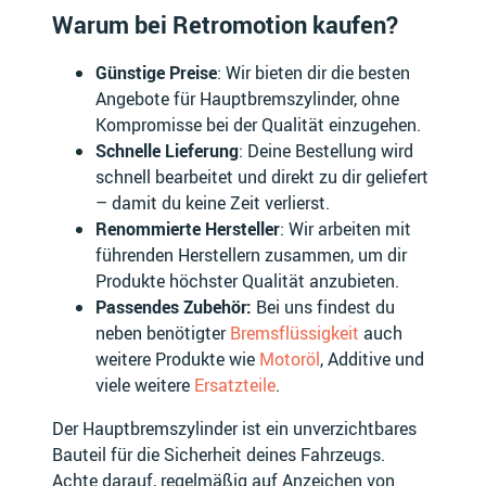
Warum bei Retromotion kaufen?
Günstige Preise
: Wir bieten dir die besten
JAC
JAECOO
Angebote für Hauptbremszylinder, ohne
Kompromisse bei der Qualität einzugehen.
Schnelle Lieferung
: Deine Bestellung wird
schnell bearbeitet und direkt zu dir geliefert
– damit du keine Zeit verlierst.
JAGUAR
JAWA
Renommierte Hersteller
: Wir arbeiten mit
führenden Herstellern zusammen, um dir
Produkte höchster Qualität anzubieten.
Passendes Zubehör:
Bei uns findest du
neben benötigter
JEEP
Bremsflüssigkeit
KAWASAKI
auch
weitere Produkte wie
Motoröl
, Additive und
viele weitere
Ersatzteile
.
Der Hauptbremszylinder ist ein unverzichtbares
Bauteil für die Sicherheit deines Fahrzeugs.
KEEWAY
KG MOBILITY
Achte darauf, regelmäßig auf Anzeichen von