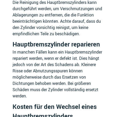
Die Reinigung des Hauptbremszylinders kann
DODGE
DONGFENG XIAOKANG
durchgeführt werden, um Verschmutzungen und
Ablagerungen zu entfernen, die die Funktion
beeinträchtigen könnten. Achte darauf, dass du
den Zylinder vorsichtig reinigst, um keine
empfindlichen Teile zu beschädigen.
DR
DS
Hauptbremszylinder reparieren
In manchen Fällen kann ein Hauptbremszylinder
repariert werden, wenn er defekt ist. Dies hängt
jedoch von der Art des Schadens ab. Kleinere
DUCATI
E.GO
Risse oder Abnutzungsspuren können
möglicherweise durch das Ersetzen von
Dichtungen behoben werden. Bei größeren
Schäden muss der Zylinder vollständig ersetzt
werden.
ELARIS
ETON
Kosten für den Wechsel eines
Hauptbremszylinders