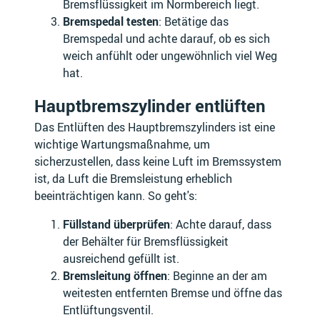
Bremsflüssigkeit im Normbereich liegt.
CF MOTO
CHERY
Bremspedal testen
: Betätige das
Bremspedal und achte darauf, ob es sich
weich anfühlt oder ungewöhnlich viel Weg
hat.
CHEVROLET
CHRYSLER
Hauptbremszylinder entlüften
Das Entlüften des Hauptbremszylinders ist eine
wichtige Wartungsmaßnahme, um
sicherzustellen, dass keine Luft im Bremssystem
CITROËN
CPI
ist, da Luft die Bremsleistung erheblich
beeinträchtigen kann. So geht's:
Füllstand überprüfen
: Achte darauf, dass
der Behälter für Bremsflüssigkeit
CUPRA
DACIA
ausreichend gefüllt ist.
Bremsleitung öffnen
: Beginne an der am
weitesten entfernten Bremse und öffne das
Entlüftungsventil.