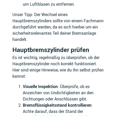
BUELL
BUGATTI
um Luftblasen zu entfernen.
Unser Tipp: Der Wechsel eines
Hauptbremszylinders sollte von einem Fachmann
durchgeführt werden, da es sich hierbei um ein
BUICK
BYD
sicherheitsrelevantes Teil deiner Bremsanlage
handelt.
Hauptbremszylinder prüfen
Es ist wichtig, regelmäßig zu überprüfen, ob der
CADILLAC
CAGIVA
Hauptbremszylinder noch korrekt funktioniert.
Hier sind einige Hinweise, wie du ihn selbst prüfen
kannst:
Visuelle Inspektion
: Überprüfe, ob es
CATERHAM
CCM
Anzeichen von Undichtigkeiten an den
Dichtungen oder Anschlüssen gibt.
Bremsflüssigkeitsstand kontrollieren
:
Achte darauf, dass der Stand der