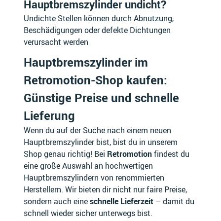
Hauptbremszylinder undicht?
Undichte Stellen können durch Abnutzung,
Beschädigungen oder defekte Dichtungen
INEOS
INFINITI
verursacht werden
Hauptbremszylinder im
Retromotion-Shop kaufen:
INNOCENTI
IRMSCHER
Günstige Preise und schnelle
Lieferung
Wenn du auf der Suche nach einem neuen
Hauptbremszylinder bist, bist du in unserem
ISDERA
ISUZU
Shop genau richtig! Bei
Retromotion
findest du
eine große Auswahl an hochwertigen
Hauptbremszylindern von renommierten
Herstellern. Wir bieten dir nicht nur faire Preise,
sondern auch eine
schnelle Lieferzeit
– damit du
ITALJET
IVECO
schnell wieder sicher unterwegs bist.