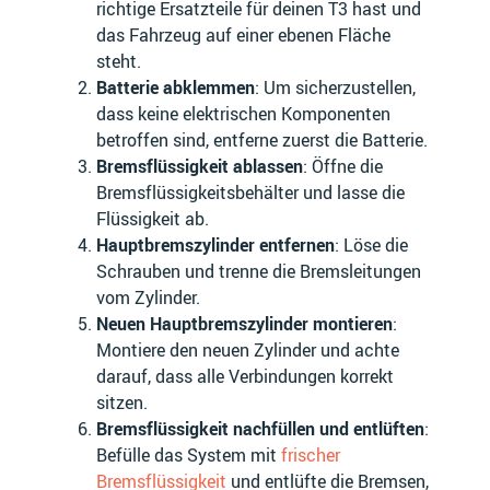
BERTONE
BETA
richtige Ersatzteile für deinen T3 hast und
das Fahrzeug auf einer ebenen Fläche
steht.
Batterie abklemmen
: Um sicherzustellen,
dass keine elektrischen Komponenten
BIMOTA
BITTER
betroffen sind, entferne zuerst die Batterie.
Bremsflüssigkeit ablassen
: Öffne die
Bremsflüssigkeitsbehälter und lasse die
Flüssigkeit ab.
Hauptbremszylinder entfernen
: Löse die
BMC
BORGWARD
Schrauben und trenne die Bremsleitungen
vom Zylinder.
Neuen Hauptbremszylinder montieren
:
Montiere den neuen Zylinder und achte
BRILLIANCE
BRIXTON
darauf, dass alle Verbindungen korrekt
sitzen.
Bremsflüssigkeit nachfüllen und entlüften
:
Befülle das System mit
frischer
Bremsflüssigkeit
und entlüfte die Bremsen,