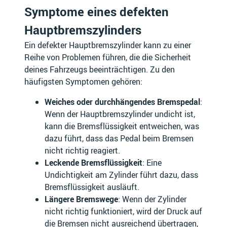
Symptome eines defekten
Hauptbremszylinders
Ein defekter Hauptbremszylinder kann zu einer
ASIA MOTORS
ASIAWING
Reihe von Problemen führen, die die Sicherheit
deines Fahrzeugs beeinträchtigen. Zu den
häufigsten Symptomen gehören:
Weiches oder durchhängendes Bremspedal
:
ASTON MARTIN
ATALA
Wenn der Hauptbremszylinder undicht ist,
kann die Bremsflüssigkeit entweichen, was
dazu führt, dass das Pedal beim Bremsen
nicht richtig reagiert.
Leckende Bremsflüssigkeit
: Eine
AUSTIN
AUSTIN-HEALEY
Undichtigkeit am Zylinder führt dazu, dass
Bremsflüssigkeit ausläuft.
Längere Bremswege
: Wenn der Zylinder
nicht richtig funktioniert, wird der Druck auf
AUTO UNION
AUTOBIANCHI
die Bremsen nicht ausreichend übertragen,