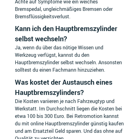
Achte auf Symptome wie ein weiches
Bremspedal, ungleichmäßiges Bremsen oder
Bremsflüssigkeitsverlust.
GLAS
GMC
Kann ich den Hauptbremszylinder
selbst wechseln?
Ja, wenn du über das nötige Wissen und
GOUPIL
GREAT WALL
Werkzeug verfügst, kannst du den
Hauptbremszylinder selbst wechseln. Ansonsten
solltest du einen Fachmann hinzuziehen.
Was kostet der Austausch eines
HARLEY-DAVIDSON
HERCULES
Hauptbremszylinders?
Die Kosten variieren je nach Fahrzeugtyp und
Werkstatt. Im Durchschnitt liegen die Kosten bei
etwa 100 bis 300 Euro. Bei Retromotion kannst
HMRacing
HONDA
du mit online Hauptbremszylinder günstig kaufen
und am Ersatzteil Geld sparen. Und das ohne auf
Qualität zu verzichten.