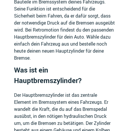
Bauteile im Bremssystem deines Fahrzeugs.
Seine Funktion ist entscheidend für die
Sicherheit beim Fahren, da er dafür sorgt, dass
der notwendige Druck auf die Bremsen ausgeübt
RENAULT
VW
wird. Bei Retromotion findest du den passenden
Hauptbremszylinder für dein Auto. Wähle dazu
einfach dein Fahrzeug aus und bestelle noch
heute deinen neuen Hauptzylinder für deine
ABARTH
AC
Bremse.
Was ist ein
Hauptbremszylinder?
ADIVA
ADLY
Der Hauptbremszylinder ist das zentrale
Element im Bremssystem eines Fahrzeugs. Er
wandelt die Kraft, die du auf das Bremspedal
ausübst, in den nötigen hydraulischen Druck
um, um die Bremsen zu betätigen. Der Zylinder
AEON
AIWAYS
besteht aus einem Gehäuse und einem Kolben,