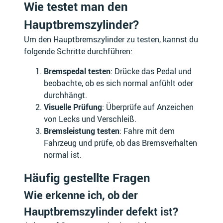
Wie testet man den
Hauptbremszylinder?
GALLOPER
GASGAS
Um den Hauptbremszylinder zu testen, kannst du
folgende Schritte durchführen:
Bremspedal testen
: Drücke das Pedal und
GAZ
GEELY
beobachte, ob es sich normal anfühlt oder
durchhängt.
Visuelle Prüfung
: Überprüfe auf Anzeichen
von Lecks und Verschleiß.
Bremsleistung testen
: Fahre mit dem
GENERIC
GENESIS
Fahrzeug und prüfe, ob das Bremsverhalten
normal ist.
Häufig gestellte Fragen
Wie erkenne ich, ob der
GERMAN E CARS
GILERA
Hauptbremszylinder defekt ist?