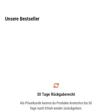
Unsere Bestseller
LAMBRETTA
LANCIA
LAND ROVER
LANDWIND (JMC)
LAVERDA
LDV
MOTORCYCLES
30 Tage Rückgaberecht
Als Privatkunde kannst du Produkte kostenlos bis 30
Tage nach Erhalt wieder zurückgeben.
LEVC
LEXUS