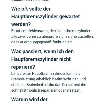
Wie oft sollte der
HONGQI
HOREX
Hauptbremszylinder gewartet
werden?
Es ist empfehlenswert, den Hauptbremszylinder
alle zwei Jahre zu überprüfen, um sicherzustellen,
HUMMER
HUSABERG
dass er ordnungsgemäß funktioniert.
Was passiert, wenn ich den
Hauptbremszylinder nicht
repariere?
HUSQVARNA
HYOSUNG
Ein defekter Hauptbremszylinder kann die
Bremsleistung erheblich beeinträchtigen und
stellt ein Sicherheitsrisiko dar. Du solltest ihn
schnellstmöglich reparieren oder ersetzen.
HYUNDAI
INDIAN
Warum wird der