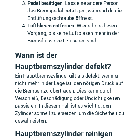
Pedal betätigen
: Lass eine andere Person
DAELIM
DAEWOO
das Bremspedal betätigen, während du die
Entlüftungsschraube öffnest.
Luftblasen entfernen
: Wiederhole diesen
Vorgang, bis keine Luftblasen mehr in der
Bremsflüssigkeit zu sehen sind.
DAF
DAIHATSU
Wann ist der
Hauptbremszylinder defekt?
Ein Hauptbremszylinder gilt als defekt, wenn er
DAIMLER
DE LOREAN
nicht mehr in der Lage ist, den nötigen Druck auf
die Bremsen zu übertragen. Dies kann durch
Verschleiß, Beschädigung oder Undichtigkeiten
passieren. In diesem Fall ist es wichtig, den
Zylinder schnell zu ersetzen, um die Sicherheit zu
DERBI
DFSK
gewährleisten.
Hauptbremszylinder reinigen