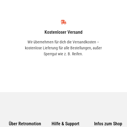
PF 354
or oben auf dieser Seite, um
u deinem Fahrzeug passt. Beachte
VALEO
T1019913H
Kostenloser Versand
Wir übernehmen für dich die Versandkosten –
kostenlose Lieferung für alle Bestellungen, außer
BOSCH
dard 1987432540
Sperrgut wie z. B. Reifen.
0986628530
BOSCH
1987432543
KNECHT
LA888
Über Retromotion
Hilfe & Support
Infos zum Shop