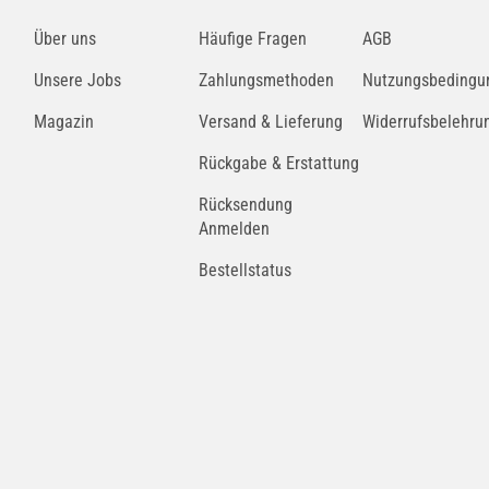
CHAMPION
Über uns
Häufige Fragen
AGB
CCF 0480
Unsere Jobs
Zahlungsmethoden
Nutzungsbedingu
FRAM
Magazin
Versand & Lieferung
Widerrufsbelehru
CFP11643
Rückgabe & Erstattung
Rücksendung
TECNOCAR
Anmelden
E683
Bestellstatus
UFI
5329800
HENGST FILTER
E2998LI