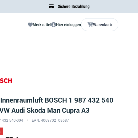
Sichere Bezahlung
Merkzettel
Hier einloggen
Warenkorb
r Innenraumluft BOSCH 1 987 432 540
t VW Audi Skoda Man Cupra A3
87 432 540-004
EAN: 4069702108687
s