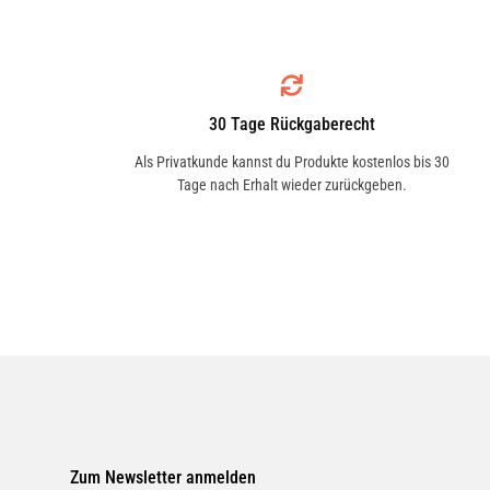
CU26009
Bitte verwende den Fahrzeugkonfigurat
sicher zu stellen, dass das Produkt z
MANN-FILTER
bitte alle Einschränkungen.
PF354
30 Tage Rückgaberecht
Als Privatkunde kannst du Produkte kostenlos bis 30
Lieferumfang
Tage nach Erhalt wieder zurückgeben.
BOSCH
1x Bosch M2540 Innenraumfilter Stan
0 986 628 530
BOSCH
1 987 432 543
KNECHT
LA 888
Zum Newsletter anmelden