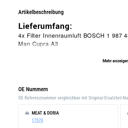
Artikelbeschreibung
Lieferumfang:
4x Filter Innenraumluft BOSCH 1 987 
Man Cupra A3
Beschreibung
Mehr anzeige
Der
Bosch M2540 Innenraumfilter St
Partikeln und Feinstaub im Auto, was 
Luftqualität im Innenraum beiträgt. Au
OE Nummern
Windschutzscheibe wird reduziert und s
OE Referenznummer vergleichbar mit Original-Ersatzteil-
mehr Sicherheit im Straßenverkehr. Der 
Klimaanlage des Fahrzeugs vor Staub 
MEAT & DORIA
Lebensdauer des Systems verlängert w
17570