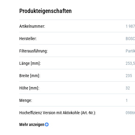
Produkteigenschaften
Artikelnummer:
1 98
Hersteller:
BOS
Filterausführung:
Partik
Länge [mm]:
253,5
Breite [mm]:
235
Höhe [mm]:
32
Menge:
1
Hocheffizienz Version mit Aktivkohle (Art.-Nr.):
0986
Mehr anzeigen
Version mit Aktivkohle (Art.-Nr.):
1987