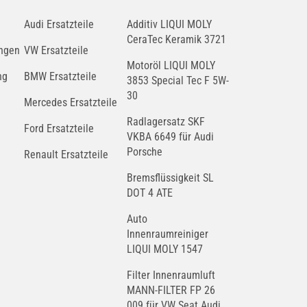
Audi Ersatzteile
Additiv LIQUI MOLY
CeraTec Keramik 3721
ngen
VW Ersatzteile
Motoröl LIQUI MOLY
ng
BMW Ersatzteile
3853 Special Tec F 5W-
30
Mercedes Ersatzteile
Radlagersatz SKF
Ford Ersatzteile
VKBA 6649 für Audi
Porsche
Renault Ersatzteile
Bremsflüssigkeit SL
DOT 4 ATE
Auto
Innenraumreiniger
LIQUI MOLY 1547
Filter Innenraumluft
MANN-FILTER FP 26
009 für VW Seat Audi