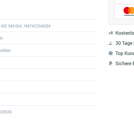
Galerie
öffnen
7 432 540-004, 1987432540004
Kostenlo
CH
30 Tage
elfilter
Top Kun
Sichere
628630
432543