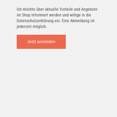
PURFLUX
Ich möchte über aktuelle Vorteile und Angebote
AH392
im Shop informiert werden und willige in die
Datenschutzerklärung ein. Eine Abmeldung ist
jederzeit möglich.
CHAMPION
CCF0480
Jetzt anmelden
FRAM
CF11643
UFI
53.298.00
FLEETGUARD
AF56036