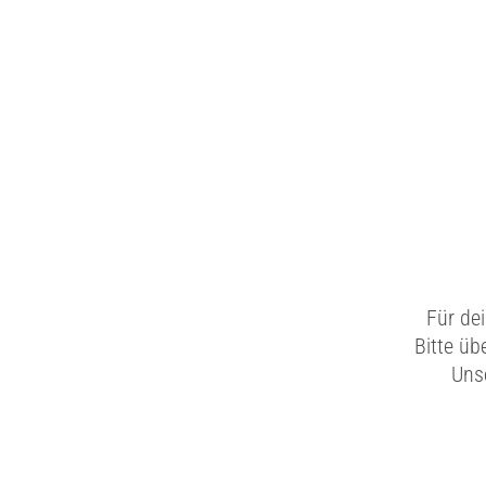
Für de
Bitte üb
Unse