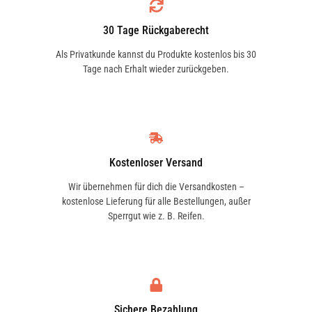
MAN
Der Filter sorgt für eine bessere
65 61910 0000
Luftzirkulation und schützt gleichzeitig
30 Tage Rückgaberecht
empfindliche Klimaanlagenteile vor
Als Privatkunde kannst du Produkte kostenlos bis 30
schädlichen Ablagerungen.
Tage nach Erhalt wieder zurückgeben.
MAN
65619100000
Hinweise
MANN-FILTER
Bitte verwende den Fahrzeugkonfigurator
CU26009
Kostenloser Versand
oben auf dieser Seite, um sicher zu
stellen, dass das Produkt zu deinem
Wir übernehmen für dich die Versandkosten –
kostenlose Lieferung für alle Bestellungen, außer
Fahrzeug passt. Beachte bitte alle
MANN-FILTER
Sperrgut wie z. B. Reifen.
Einschränkungen.
PF 354
Lieferumfang
MANN-FILTER
PF354
1x Bosch M2540 Innenraumfilter
Sichere Bezahlung