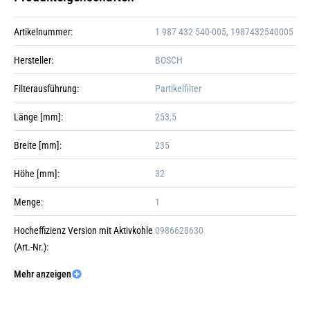
Artikelnummer:
1 987 432 540-005, 1987432540005
Hersteller:
BOSCH
Filterausführung:
Partikelfilter
Länge [mm]:
253,5
Breite [mm]:
235
Höhe [mm]:
32
+6
Menge:
1
Hocheffizienz Version mit Aktivkohle
0986628630
(Art.-Nr.):
Galerie öffnen
Mehr anzeigen
Version mit Aktivkohle (Art.-Nr.):
1987432543
Verpackungsgewicht:
0.8899999999999999 kg