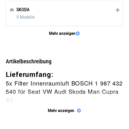
SKODA
9 Modelle
Mehr anzeigen
MAN
3 Modelle
Artikelbeschreibung
CUPRA
Lieferumfang:
4 Modelle
5x Filter Innenraumluft BOSCH 1 987 432
540 für Seat VW Audi Skoda Man Cupra
A3
Mehr anzeigen
Beschreibung
Der
Bosch M2540 Innenraumfilter