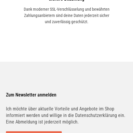
Standard 1987432540
Dank moderner SSL-Verschlüsselung und bewährten
VALEO
Zahlungsanbietern sind deine Daten jederzeit sicher
T1019913H
und zuverlässig geschützt.
BOSCH
0 986 628 530
BOSCH
0986628530
Zum Newsletter anmelden
BOSCH
1 987 432 543
Ich möchte über aktuelle Vorteile und Angebote im Shop
informiert werden und willige in die Datenschutzerklärung ein.
Eine Abmeldung ist jederzeit möglich.
BOSCH