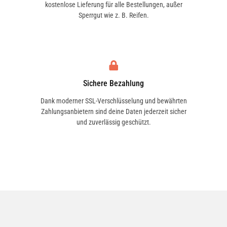
kostenlose Lieferung für alle Bestellungen, außer
Anwendung
Sperrgut wie z. B. Reifen.
Stark verschmutzte Teile vorreinigen.
Kunststofftiefenpfleger vor Gebrauch
kräftig schütteln, anschließend
gleichmäßig auf weiches Tuch oder
Schwamm aufbringen und leicht
Sichere Bezahlung
verreiben. Bei Bedarf trocken nachreiben.
Dank moderner SSL-Verschlüsselung und bewährten
Zahlungsanbietern sind deine Daten jederzeit sicher
Bei extrem stark verwitterten
und zuverlässig geschützt.
Oberflächen Behandlung wiederholen.
Regelmäßige Behandlung ergibt
optimales Aussehen.