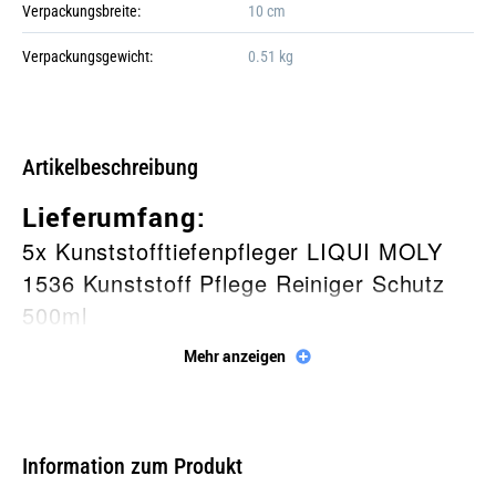
Verpackungsbreite:
10 cm
Verpackungsgewicht:
0.51 kg
Galerie öffnen
Artikelbeschreibung
Lieferumfang:
5x Kunststofftiefenpfleger LIQUI MOLY
1536 Kunststoff Pflege Reiniger Schutz
500ml
Mehr anzeigen
Beschreibung
Reinigt, pflegt und schützt alle
Kunststoff- und Gummiteile und frischt
Information zum Produkt
sie wieder auf. Tiefes Eindringen in den