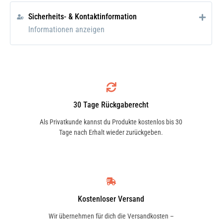
Kunststoff sorgt für optimalen
Sicherheits- & Kontaktinformation
Langzeitschutz. Für innen und außen.
Informationen anzeigen
Wirkt antistatisch und schmutzabweisend.
Für einen mattseidenen Glanz. Auch für
Kunststoffe im Bereich Haus, Hobby und
Garten bestens geeignet.
30 Tage Rückgaberecht
Einsatzgebiet
Als Privatkunde kannst du Produkte kostenlos bis 30
Speziell zur Pflege und zum Schutz aller
Tage nach Erhalt wieder zurückgeben.
Kunststoffoberflächen bei
Kraftfahrzeugen (z. B. Außen- und
Innenteilen), Campingwagen und -
geräten, Booten, Sportartikeln und
im Haushalt.
Kostenloser Versand
Wir übernehmen für dich die Versandkosten –