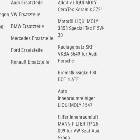
Audi Ersatzteile
Additiv LIQUI MOLY
CeraTec Keramik 3721
ngen
VW Ersatzteile
Motoröl LIQUI MOLY
ng
BMW Ersatzteile
3853 Special Tec F 5W-
30
Mercedes Ersatzteile
Radlagersatz SKF
Ford Ersatzteile
VKBA 6649 für Audi
Porsche
Renault Ersatzteile
Bremsflüssigkeit SL
DOT 4 ATE
Auto
Innenraumreiniger
LIQUI MOLY 1547
Filter Innenraumluft
MANN-FILTER FP 26
009 für VW Seat Audi
Skoda