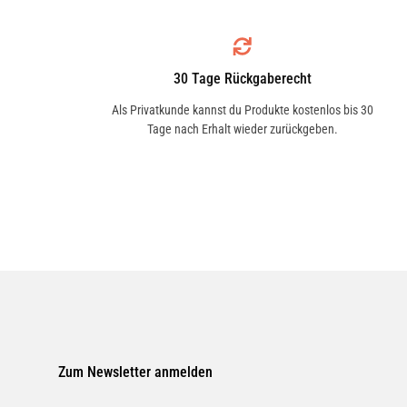
Kraftfahrzeugen (z. B. Außen- und Inn
geräten, Booten, Sportartikeln und im 
30 Tage Rückgaberecht
Anwendung
Als Privatkunde kannst du Produkte kostenlos bis 30
Tage nach Erhalt wieder zurückgeben.
Stark verschmutzte Teile vorreinigen. K
Gebrauch kräftig schütteln, anschließe
oder Schwamm aufbringen und leicht ve
nachreiben. Bei extrem stark verwitte
wiederholen. Regelmäßige Behandlung 
Zum Newsletter anmelden