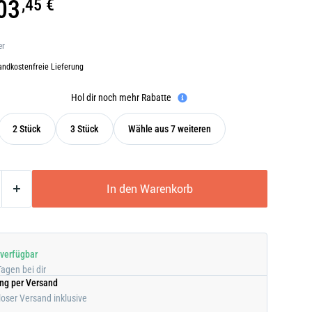
03
,45 €
er
andkostenfreie Lieferung
Hol dir noch mehr Rabatte
2 Stück
3 Stück
Wähle aus 7 weiteren
In den Warenkorb
 verfügbar
Tagen bei dir
ung per Versand
oser Versand inklusive