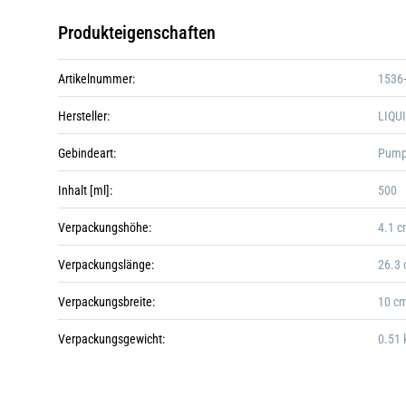
Produkteigenschaften
Artikelnummer:
1536
Hersteller:
LIQU
Gebindeart:
Pump
Inhalt [ml]:
500
Verpackungshöhe:
4.1 
Verpackungslänge:
26.3
Verpackungsbreite:
10 c
Verpackungsgewicht:
0.51 