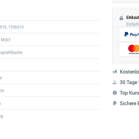
Galerie
öffnen
Einkau
Einfac
-010, 1536010
I MOLY
sprühflasche
Kostenlo
cm
30 Tage
 cm
Top Kun
Sichere
m
kg