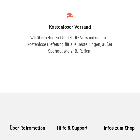
enteilen), Campingwagen und -
Haushalt.
Kostenloser Versand
Wir übernehmen für dich die Versandkosten –
kostenlose Lieferung für alle Bestellungen, außer
unststofftiefenpfleger vor
Sperrgut wie z. B. Reifen.
nd gleichmäßig auf weiches Tuch
rreiben. Bei Bedarf trocken
rten Oberflächen Behandlung
ergibt optimales Aussehen.
Über Retromotion
Hilfe & Support
Infos zum Shop