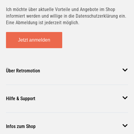
MOLY
, einem führenden Hersteller von
Ich möchte über aktuelle Vorteile und Angebote im Shop
Werkstattprodukten, sorgt der Spender
informiert werden und willige in die Datenschutzerklärung ein.
Eine Abmeldung ist jederzeit möglich.
für Langlebigkeit und zuverlässige
Funktionalität.
Jetzt anmelden
Vielseitig einsetzbar:
Ideal für
Werkstätten, Garagen und industrielle
Umgebungen, wo häufiges
Händewaschen erforderlich ist.
Über Retromotion
Warum LIQUI MOLY Spender?
Über uns
LIQUI MOLY
bietet mit diesem
Hilfe & Support
Unsere Jobs
Handwaschpaste-Spender eine effektive
Magazin
und hygienische Lösung für die
Häufige Fragen
Handreinigung. Der Spender sorgt für
Infos zum Shop
Zahlungsmethoden
eine saubere und einfache Anwendung