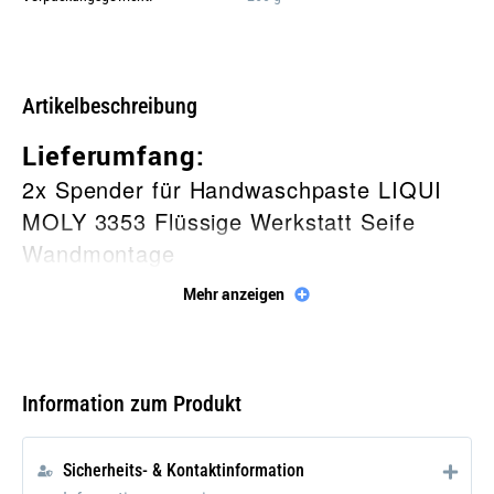
Galerie öffnen
Artikelbeschreibung
Lieferumfang:
2x Spender für Handwaschpaste LIQUI
MOLY 3353 Flüssige Werkstatt Seife
Wandmontage
Mehr anzeigen
Beschreibung
Der
Spender für Handwaschpaste
LIQUI MOLY 3353 zur Wandmontage
ist
Information zum Produkt
ein praktisches und langlebiges Gerät für
den Einsatz in Werkstätten, Garagen
Sicherheits- & Kontaktinformation
oder anderen Umgebungen, in denen