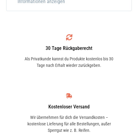
Informationen anzeigen
regelmäßiges Händewaschen erforderlich
ist. Der Spender ist für die Wandmontage
konzipiert und sorgt für eine einfache und
hygienische Anwendung der flüssigen
Handwaschpaste. Perfekt für den Einsatz
30 Tage Rückgaberecht
in Bereichen mit hohem Bedarf an
Handreinigung.
Für
LIQUI MOLY
Als Privatkunde kannst du Produkte kostenlos bis 30
Tage nach Erhalt wieder zurückgeben.
Flüssige Handwaschpaste (Art.-Nr.
3354)
.
LIQUI MOLY
ist bekannt für seine
hochwertigen Produkte und bietet mit
diesem Spender eine zuverlässige
Kostenloser Versand
Lösung für die tägliche Handhygiene in
Wir übernehmen für dich die Versandkosten –
kostenlose Lieferung für alle Bestellungen, außer
Werkstätten und industriellen Bereichen.
Sperrgut wie z. B. Reifen.