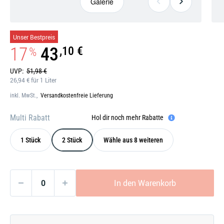
Galerie
Galerie
Unser Bestpreis
öffnen
17
43
,10 €
%
UVP:
51,98 €
26,94 € für 1 Liter
inkl. MwSt.,
Versandkostenfreie Lieferung
Multi Rabatt
Hol dir noch mehr Rabatte
1 Stück
2 Stück
Wähle aus 8 weiteren
In den Warenkorb