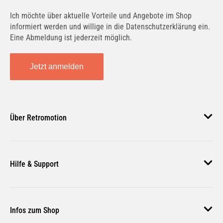
MOLY
, einem führenden Hersteller von
Ich möchte über aktuelle Vorteile und Angebote im Shop
Werkstattprodukten, sorgt der Spender
informiert werden und willige in die Datenschutzerklärung ein.
Eine Abmeldung ist jederzeit möglich.
für Langlebigkeit und zuverlässige
Funktionalität.
Jetzt anmelden
Vielseitig einsetzbar:
Ideal für
Werkstätten, Garagen und industrielle
Umgebungen, wo häufiges
Händewaschen erforderlich ist.
Über Retromotion
Warum LIQUI MOLY Spender?
Über uns
LIQUI MOLY
bietet mit diesem
Hilfe & Support
Unsere Jobs
Handwaschpaste-Spender eine effektive
Magazin
und hygienische Lösung für die
Häufige Fragen
Handreinigung. Der Spender sorgt für
Infos zum Shop
Zahlungsmethoden
eine saubere und einfache Anwendung