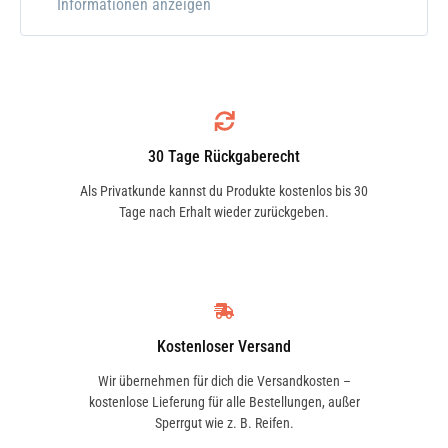
Informationen anzeigen
regelmäßiges Händewaschen erforderlich
ist. Der Spender ist für die Wandmontage
konzipiert und sorgt für eine einfache und
hygienische Anwendung der flüssigen
Handwaschpaste. Perfekt für den Einsatz
30 Tage Rückgaberecht
in Bereichen mit hohem Bedarf an
Handreinigung.
Für
LIQUI MOLY
Als Privatkunde kannst du Produkte kostenlos bis 30
Tage nach Erhalt wieder zurückgeben.
Flüssige Handwaschpaste (Art.-Nr.
3354)
.
LIQUI MOLY
ist bekannt für seine
hochwertigen Produkte und bietet mit
diesem Spender eine zuverlässige
Kostenloser Versand
Lösung für die tägliche Handhygiene in
Wir übernehmen für dich die Versandkosten –
kostenlose Lieferung für alle Bestellungen, außer
Werkstätten und industriellen Bereichen.
Sperrgut wie z. B. Reifen.