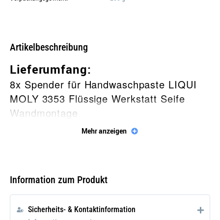
Galerie öffnen
Artikelbeschreibung
Lieferumfang:
8x Spender für Handwaschpaste LIQUI
MOLY 3353 Flüssige Werkstatt Seife
Wandmontage
Mehr anzeigen
Beschreibung
Der
Spender für Handwaschpaste
LIQUI MOLY 3353 zur Wandmontage
ist
Information zum Produkt
ein praktisches und langlebiges Gerät für
den Einsatz in Werkstätten, Garagen
Sicherheits- & Kontaktinformation
oder anderen Umgebungen, in denen