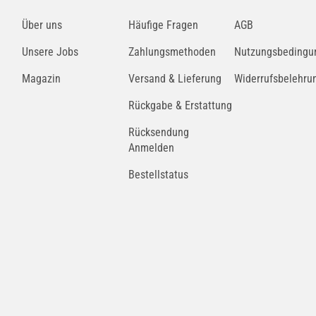
CHAMPION
Über uns
Häufige Fragen
AGB
CCF0480
Unsere Jobs
Zahlungsmethoden
Nutzungsbedingu
MAGNETI MARELLI
Magazin
Versand & Lieferung
Widerrufsbelehru
BCF631
Rückgabe & Erstattung
Rücksendung
FRAM
Anmelden
CFP11643
Bestellstatus
UFI
53.298.00
FLEETGUARD
AF56036