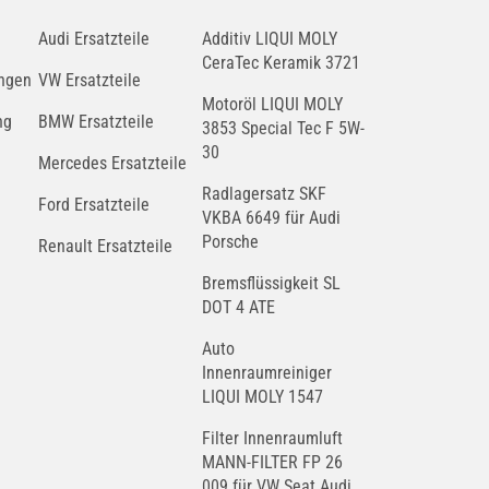
Audi Ersatzteile
Additiv LIQUI MOLY
CeraTec Keramik 3721
ngen
VW Ersatzteile
Motoröl LIQUI MOLY
ng
BMW Ersatzteile
3853 Special Tec F 5W-
30
Mercedes Ersatzteile
Radlagersatz SKF
Ford Ersatzteile
VKBA 6649 für Audi
Porsche
Renault Ersatzteile
Bremsflüssigkeit SL
DOT 4 ATE
Auto
Innenraumreiniger
LIQUI MOLY 1547
Filter Innenraumluft
MANN-FILTER FP 26
009 für VW Seat Audi