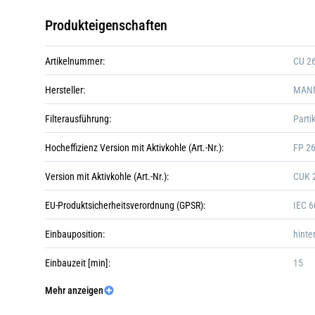
Produkteigenschaften
Artikelnummer:
CU 2
Hersteller:
MANN
Filterausführung:
Partik
Hocheffizienz Version mit Aktivkohle (Art.-Nr.):
FP 2
Version mit Aktivkohle (Art.-Nr.):
CUK 
EU-Produktsicherheitsverordnung (GPSR):
IEC 6
Einbauposition:
hint
Einbauzeit [min]:
15
Mehr anzeigen
Länge [mm]:
254