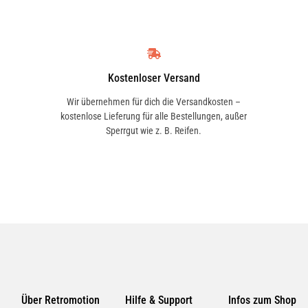
FP26009
VALEO
T1019913H
Kostenloser Versand
Wir übernehmen für dich die Versandkosten –
kostenlose Lieferung für alle Bestellungen, außer
BOSCH
Sperrgut wie z. B. Reifen.
1987432540
BOSCH
1987435021
PURFLUX
AHA 392
Über Retromotion
Hilfe & Support
Infos zum Shop