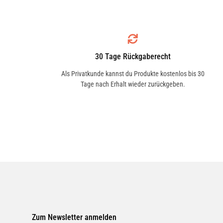
FP 26 009
VALEO
715806
30 Tage Rückgaberecht
Als Privatkunde kannst du Produkte kostenlos bis 30
Tage nach Erhalt wieder zurückgeben.
BOSCH
1 987 432 540
BOSCH
1 987 435 021
PURFLUX
AH392
Zum Newsletter anmelden