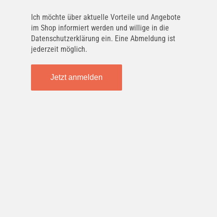
PURFLUX
Ich möchte über aktuelle Vorteile und Angebote
AHA392
im Shop informiert werden und willige in die
Datenschutzerklärung ein. Eine Abmeldung ist
jederzeit möglich.
MAGNETI MARELLI
350203066310
Jetzt anmelden
FRAM
CF11643
TECNOCAR
E683
UFI
5329800