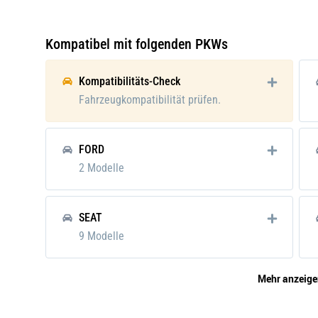
Breite [mm]:
235
Höhe [mm]:
32
Kompatibel mit folgenden PKWs
Verpackungshöhe:
4 cm
Kompatibilitäts-Check
Verpackungslänge:
26 c
Fahrzeugkompatibilität prüfen.
Verpackungsbreite:
24 c
FORD
Verpackungsgewicht:
0.18 
2 Modelle
SEAT
9 Modelle
Mehr anzeige
MAN
3 Modelle