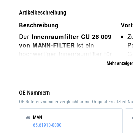
Artikelbeschreibung
Beschreibung
Vort
Der
Innenraumfilter CU 26 009
Z
von MANN-FILTER
ist ein
P
hochwertiger Innenraumfilter für
G
dein Auto, der zuverlässig Pollen,
V
Mehr anzeige
Feinstaub, Schmutz und andere
E
Verunreinigungen aus der Luft
w
filtert.
P
OE Nummern
Q
Mit dem MANN-FILTER
OE Referenznummer vergleichbar mit Original-Ersatzteil-
E
Innenraumfilter kannst du sicher
Id
sein, dass du jederzeit frische und
MAN
M
saubere Luft in deinem Auto
65.61910-0000
A