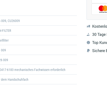
Galerie
öffnen
6 009, CU26009
Kostenlo
-FILTER
30 Tage
elfilter
Top Kun
Sichere
6 009
26 009
0417-6183 mechanisches Fachwissen erforderlich
er dem Handschuhfach