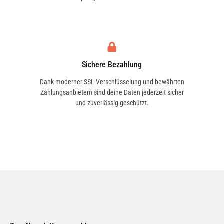
ASIA MOTORS
ASIAWING
Sichere Bezahlung
Dank moderner SSL-Verschlüsselung und bewährten
Zahlungsanbietern sind deine Daten jederzeit sicher
und zuverlässig geschützt.
ASTON MARTIN
ATALA
AUSTIN
AUSTIN-HEALEY
AUTO UNION
AUTOBIANCHI