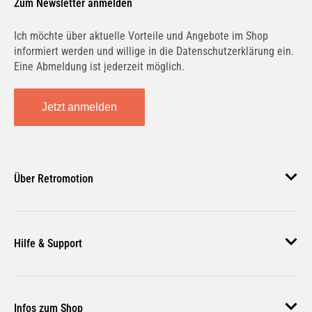
Zum Newsletter anmelden
Ich möchte über aktuelle Vorteile und Angebote im Shop
informiert werden und willige in die Datenschutzerklärung ein.
Eine Abmeldung ist jederzeit möglich.
BAIC
BAOTIAN
Jetzt anmelden
BARKAS
BEDFORD
Über Retromotion
Über uns
BENELLI
BENTLEY
Hilfe & Support
Unsere Jobs
Magazin
Häufige Fragen
Infos zum Shop