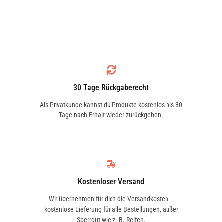
AIXAM
ALFA ROMEO
30 Tage Rückgaberecht
ALPINA
ALPINE
Als Privatkunde kannst du Produkte kostenlos bis 30
Tage nach Erhalt wieder zurückgeben.
AMC
APRILIA
Kostenloser Versand
Wir übernehmen für dich die Versandkosten –
kostenlose Lieferung für alle Bestellungen, außer
ARO
ARTEGA
Sperrgut wie z. B. Reifen.