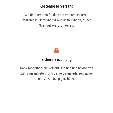
verreiben. Nicht für Lenkräder, Pedale,
Kostenloser Versand
Sitzflächen, sowie Schaltknaufs geeignet,
Wir übernehmen für dich die Versandkosten –
da „Rutschgefahr" besteht.
kostenlose Lieferung für alle Bestellungen, außer
Sperrgut wie z. B. Reifen.
Sichere Bezahlung
Dank moderner SSL-Verschlüsselung und bewährten
Zahlungsanbietern sind deine Daten jederzeit sicher
und zuverlässig geschützt.