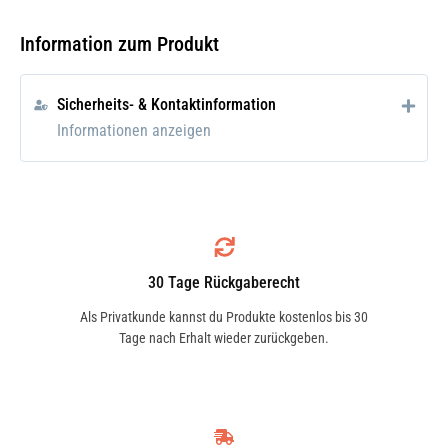
Hochwirksames, alterungsbeständiges
Pflegemittel auf Silikonbasis gelöst in
Information zum Produkt
Lösungsmittel, abgestimmt für den
breiten Einsatz im Kfz-Bereich.
Sicherheits- & Kontaktinformation
Informationen anzeigen
Einsatzgebiet
Zur allgemeinen Innenraumpflege im
Kraftfahrzeug. Für matte und spröde
Kunststoffe wie Spoiler und Stoßstangen.
Bei quietschenden Armaturbrettern.
30 Tage Rückgaberecht
Als Privatkunde kannst du Produkte kostenlos bis 30
Anwendung
Tage nach Erhalt wieder zurückgeben.
Die zu behandelnden Teile mit
Aerosoldose dünn einsprühen und nach
kurzer Trockenzeit mit weichem Lappen