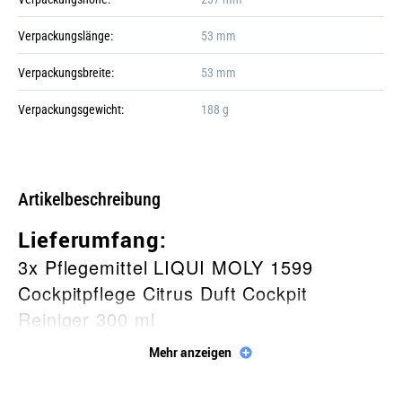
+6
Verpackungslänge:
53 mm
Verpackungsbreite:
53 mm
Verpackungsgewicht:
188 g
Gefahr!
Galerie öffnen
Artikelbeschreibung
Lieferumfang:
3x Pflegemittel LIQUI MOLY 1599
Cockpitpflege Citrus Duft Cockpit
Reiniger 300 ml
Mehr anzeigen
Beschreibung