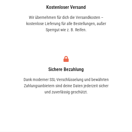
verreiben. Nicht für Lenkräder, Pedale,
Kostenloser Versand
Sitzflächen, sowie Schaltknaufs geeignet,
Wir übernehmen für dich die Versandkosten –
da „Rutschgefahr" besteht.
kostenlose Lieferung für alle Bestellungen, außer
Sperrgut wie z. B. Reifen.
Sichere Bezahlung
Dank moderner SSL-Verschlüsselung und bewährten
Zahlungsanbietern sind deine Daten jederzeit sicher
und zuverlässig geschützt.