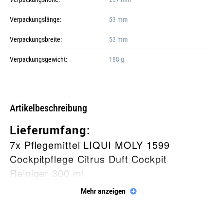
+6
Verpackungslänge:
53 mm
Verpackungsbreite:
53 mm
Verpackungsgewicht:
188 g
Gefahr!
Galerie öffnen
Artikelbeschreibung
Lieferumfang:
7x Pflegemittel LIQUI MOLY 1599
Cockpitpflege Citrus Duft Cockpit
Reiniger 300 ml
Mehr anzeigen
Beschreibung