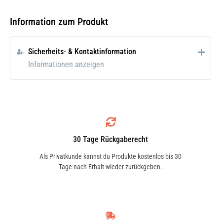
Hochwirksames, alterungsbeständiges
Pflegemittel auf Silikonbasis gelöst in
Information zum Produkt
Lösungsmittel, abgestimmt für den
breiten Einsatz im Kfz-Bereich.
Sicherheits- & Kontaktinformation
Informationen anzeigen
Einsatzgebiet
Zur allgemeinen Innenraumpflege im
Kraftfahrzeug. Für matte und spröde
Kunststoffe wie Spoiler und Stoßstangen.
Bei quietschenden Armaturbrettern.
30 Tage Rückgaberecht
Als Privatkunde kannst du Produkte kostenlos bis 30
Anwendung
Tage nach Erhalt wieder zurückgeben.
Die zu behandelnden Teile mit
Aerosoldose dünn einsprühen und nach
kurzer Trockenzeit mit weichem Lappen