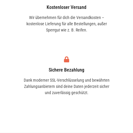
verreiben. Nicht für Lenkräder, Pedale,
Kostenloser Versand
Sitzflächen, sowie Schaltknaufs geeignet,
Wir übernehmen für dich die Versandkosten –
da „Rutschgefahr" besteht.
kostenlose Lieferung für alle Bestellungen, außer
Sperrgut wie z. B. Reifen.
Sichere Bezahlung
Dank moderner SSL-Verschlüsselung und bewährten
Zahlungsanbietern sind deine Daten jederzeit sicher
und zuverlässig geschützt.