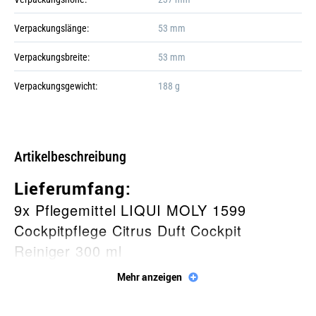
+6
Verpackungslänge:
53 mm
Verpackungsbreite:
53 mm
Verpackungsgewicht:
188 g
Gefahr!
Galerie öffnen
Artikelbeschreibung
Lieferumfang:
9x Pflegemittel LIQUI MOLY 1599
Cockpitpflege Citrus Duft Cockpit
Reiniger 300 ml
Mehr anzeigen
Beschreibung