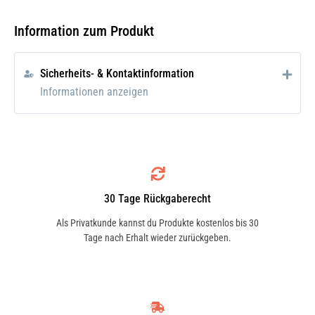
Hochwirksames, alterungsbeständiges
Pflegemittel auf Silikonbasis gelöst in
Information zum Produkt
Lösungsmittel, abgestimmt für den
breiten Einsatz im Kfz-Bereich.
Sicherheits- & Kontaktinformation
Informationen anzeigen
Einsatzgebiet
Zur allgemeinen Innenraumpflege im
Kraftfahrzeug. Für matte und spröde
Kunststoffe wie Spoiler und Stoßstangen.
Bei quietschenden Armaturbrettern.
30 Tage Rückgaberecht
Als Privatkunde kannst du Produkte kostenlos bis 30
Anwendung
Tage nach Erhalt wieder zurückgeben.
Die zu behandelnden Teile mit
Aerosoldose dünn einsprühen und nach
kurzer Trockenzeit mit weichem Lappen