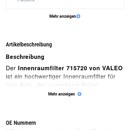
Mehr anzeigen
SKODA
11 Modelle
Artikelbeschreibung
MAN
Beschreibung
3 Modelle
Der
Innenraumfilter 715720 von VALEO
ist ein hochwertiger Innenraumfilter für
CUPRA
dein Auto, der zuverlässig Pollen,
5 Modelle
Feinstaub, Schmutz und andere
Mehr anzeigen
Verunreinigungen aus der Luft filtert.
Mit dem VALEO Innenraumfilter kannst
du sicher sein, dass du jederzeit frische
OE Nummern
und saubere Luft in deinem Auto