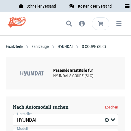
Schneller Versand
Kostenloser Versand
Si
Ersatzteile
Fahrzeuge
HYUNDAI
S COUPE (SLC)
Passende Ersatzteile für
HYUNDAI
HYUNDAI S COUPE (SLC)
Nach Automodell suchen
Löschen
Hersteller
HYUNDAI
Modell