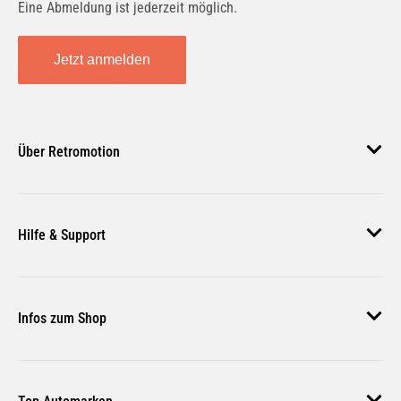
Eine Abmeldung ist jederzeit möglich.
Jetzt anmelden
Über Retromotion
Über uns
Hilfe & Support
Unsere Jobs
Magazin
Häufige Fragen
Infos zum Shop
Zahlungsmethoden
Versand & Lieferung
AGB
Rückgabe & Erstattung